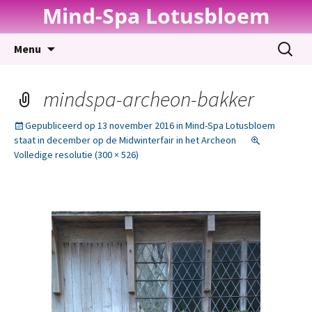
Mind-Spa Lotusbloem
Spring
Zoeken
Menu
naar
naar:
inhoud
mindspa-archeon-bakker
Gepubliceerd op
13 november 2016
in
Mind-Spa Lotusbloem
staat in december op de Midwinterfair in het Archeon
Volledige resolutie (300 × 526)