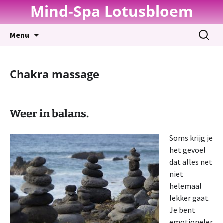
Mind-Spa Lotusbloem
Spring
Zoeken
Menu
naar
naar:
inhoud
Chakra massage
Weer in balans.
Soms krijg je
het gevoel
dat alles net
niet
helemaal
lekker gaat.
Je bent
emotioneler