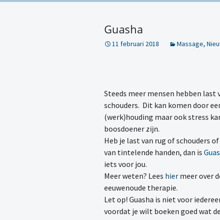
Guasha
11 februari 2018
Massage
,
Nie
Steeds meer mensen hebben last v
schouders. Dit kan komen door ee
(werk)houding maar ook stress ka
boosdoener zijn.
Heb je last van rug of schouders o
van tintelende handen, dan is
Gua
iets voor jou.
Meer weten? Lees
hier
meer over d
eeuwenoude therapie.
Let op! Guasha is niet voor iederee
voordat je wilt boeken goed wat d