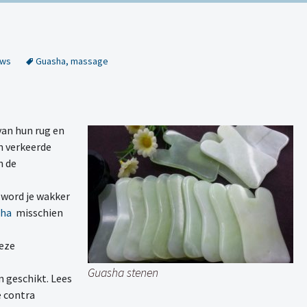
uws
Guasha
,
massage
an hun rug en
n verkeerde
n de
f word je wakker
sha
misschien
eze
Guasha stenen
n geschikt. Lees
e contra