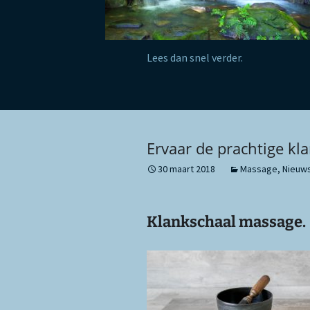
Lees dan snel verder.
Ervaar de prachtige k
30 maart 2018
Massage
,
Nieuw
Klankschaal massage.