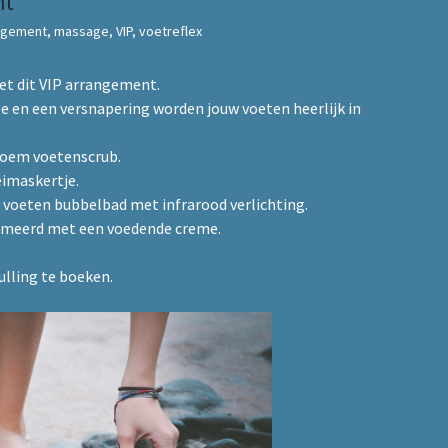
nt
ngement
,
massage
,
VIP
,
voetreflex
et dit
VIP
arrangement.
e en een versnapering worden jouw voeten heerlijk in
loem voetenscrub.
eimaskertje.
 voeten bubbelbad met infrarood verlichting.
smeerd met een voedende creme.
ulling te boeken.