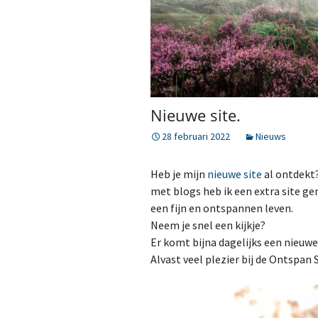
Mijn verhaal
Lomi Lomi
Korte massages voor
iedereen met weinig tijd
Chakra massage
Nieuwe site.
Klankschaal massage
28 februari 2022
Nieuws
Ontspanningsmassage
voor nek, rug en
Heb je mijn
nieuwe site
al ontdekt?
schouders.
met blogs heb ik een extra site gem
een fijn en ontspannen leven.
Zweedse
ontspanningsmassage
Neem je snel een kijkje?
Er komt bijna dagelijks een nieuwe
Alvast veel plezier bij de Ontspan S