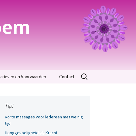
oem
Zoeken
arieven en Voorwaarden
Contact
naar:
Algemene Voorwaarden
arieven
Tip!
Korte massages voor iedereen met weinig
tijd
Hooggevoeligheid als Kracht.