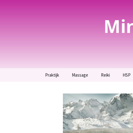
Mi
Spring
Praktijk
Massage
Reiki
HSP
naar
inhoud
Welkom bij Mind-Spa
Massage
Wat is Reiki
Hoogg
Lotusbloem
hier.
Voetreflexmassage en
Reiki behandelin
Voor spirituele
therapie.
Hoogg
bezoekers.
Krach
Reiki inwijding
Guasha, bij hardnekkige
Breng rust terug in jouw
rug- en
leven.
schouderklachten.