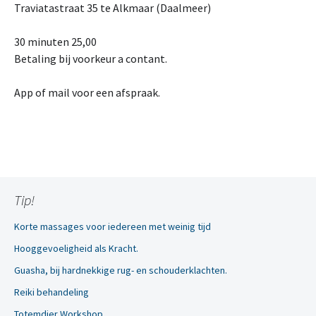
Traviatastraat 35 te Alkmaar (Daalmeer)
30 minuten 25,00
Betaling bij voorkeur a contant.
App of mail voor een afspraak.
Tip!
Korte massages voor iedereen met weinig tijd
Hooggevoeligheid als Kracht.
Guasha, bij hardnekkige rug- en schouderklachten.
Reiki behandeling
Totemdier Workshop