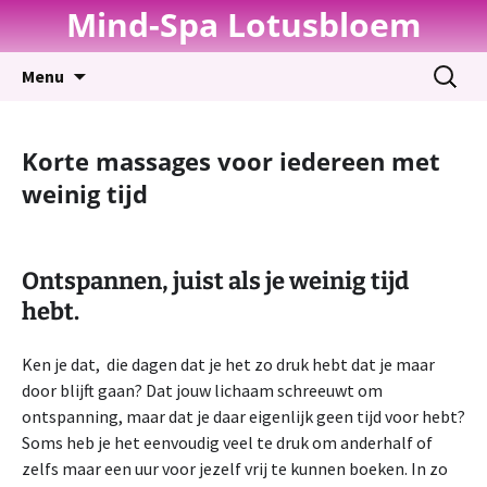
Mind-Spa Lotusbloem
Spring
Zoeken
Menu
naar
naar:
inhoud
Korte massages voor iedereen met
weinig tijd
Ontspannen, juist als je weinig tijd
hebt.
Ken je dat, die dagen dat je het zo druk hebt dat je maar
door blijft gaan? Dat jouw lichaam schreeuwt om
ontspanning, maar dat je daar eigenlijk geen tijd voor hebt?
Soms heb je het eenvoudig veel te druk om anderhalf of
zelfs maar een uur voor jezelf vrij te kunnen boeken. In zo