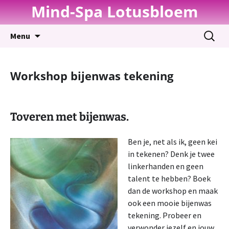
Mind-Spa Lotusbloem
Spring
Zoeken
Menu
naar
naar:
inhoud
Workshop bijenwas tekening
Toveren met bijenwas.
Ben je, net als ik, geen kei
in tekenen? Denk je twee
linkerhanden en geen
talent te hebben? Boek
dan de workshop en maak
ook een mooie bijenwas
tekening. Probeer en
verwonder jezelf en jouw