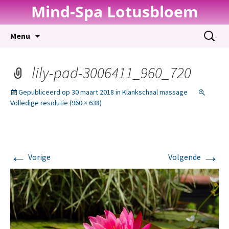
Mind-Spa Lotusbloem
Spring
Zoeken
Menu
naar
naar:
inhoud
lily-pad-3006411_960_720
Gepubliceerd op
30 maart 2018
in
Klankschaal massage
Volledige resolutie (960 × 638)
←
→
Vorige
Volgende