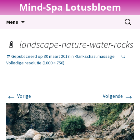
Mind-Spa Lotusbloem
Spring
Zoeken
Menu
naar
naar:
inhoud
landscape-nature-water-rocks
Gepubliceerd op
30 maart 2018
in
Klankschaal massage
Volledige resolutie (1000 × 750)
←
→
Vorige
Volgende