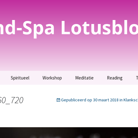
nd-Spa Lotusbl
Spiritueel
Workshop
Meditatie
Reading
T
evoelig? Test het
Spirituele
Parfum maken –
Meditatie
Inzicht krijgen.
bewustwording
Uitverkocht.
60_720
Gepubliceerd op
30 maart 2018
in
Klanks
g
Maak kennis met jouw
T
evoeligheid als
Orakelkaarten maken
Totemdier.
t.
Workshop bijenwas
Verbinding maken met
tekening
jezelf en jouw geliefden