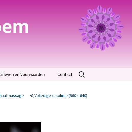
oem
Zoeken
arieven en Voorwaarden
Contact
naar:
Algemene Voorwaarden
chaal massage
Volledige resolutie (960 × 640)
arieven