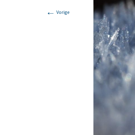
←
Mijn verhaal
Lomi Lomi
Vorige
Korte massages voor
iedereen met weinig tijd
Chakra massage
Klankschaal massage
Ontspanningsmassage
voor nek, rug en
schouders.
Zweedse
ontspanningsmassage