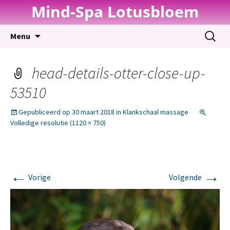
Mind-Spa Lotusbloem
Spring
Zoeken
Menu
naar
naar:
inhoud
head-details-otter-close-up-
53510
Gepubliceerd op
30 maart 2018
in
Klankschaal massage
Volledige resolutie (1120 × 750)
←
→
Vorige
Volgende