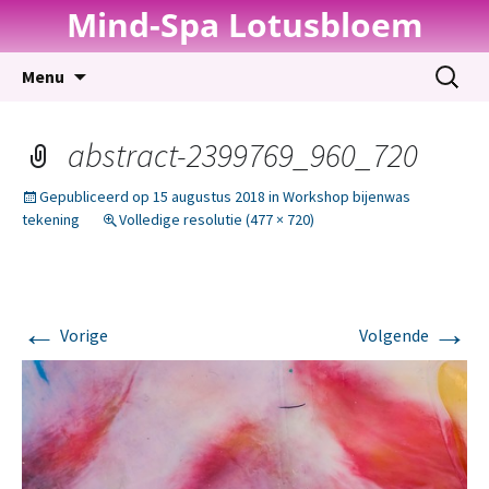
Mind-Spa Lotusbloem
Spring
Zoeken
Menu
naar
naar:
inhoud
abstract-2399769_960_720
Gepubliceerd op
15 augustus 2018
in
Workshop bijenwas
tekening
Volledige resolutie (477 × 720)
←
→
Vorige
Volgende