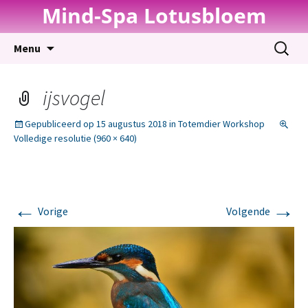
Mind-Spa Lotusbloem
Spring
Zoeken
Menu
naar
naar:
inhoud
ijsvogel
Gepubliceerd op
15 augustus 2018
in
Totemdier Workshop
Volledige resolutie (960 × 640)
←
→
Vorige
Volgende