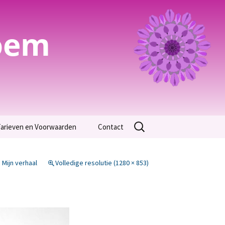
oem
Zoeken
arieven en Voorwaarden
Contact
naar:
Algemene Voorwaarden
n
Mijn verhaal
Volledige resolutie (1280 × 853)
arieven