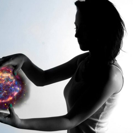
Totemdier Workshop
Bos of Zee
Pendelen.