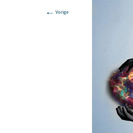
←
Mijn verhaal
Lomi Lomi
Vorige
Korte massages voor
iedereen met weinig tijd
Chakra massage
Klankschaal massage
Ontspanningsmassage
voor nek, rug en
schouders.
Zweedse
ontspanningsmassage