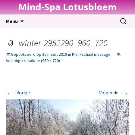
Mind-Spa Lotusbloem
Spring
Zoeken
Menu
naar
naar:
inhoud
winter-2952290_960_720
Gepubliceerd op
30 maart 2018
in
Klankschaal massage
Volledige resolutie (960 × 720)
←
→
Vorige
Volgende