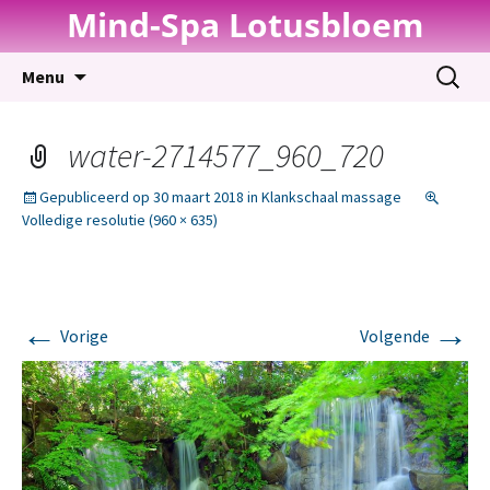
Mind-Spa Lotusbloem
Spring
Zoeken
Menu
naar
naar:
inhoud
water-2714577_960_720
Gepubliceerd op
30 maart 2018
in
Klankschaal massage
Volledige resolutie (960 × 635)
←
→
Vorige
Volgende