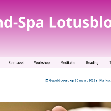
nd-Spa Lotusbl
Spiritueel
Workshop
Meditatie
Reading
T
evoelig? Test het
Spirituele
Parfum maken –
Meditatie
Inzicht krijgen.
bewustwording
Uitverkocht.
Gepubliceerd op
30 maart 2018
in
Klanks
g
Maak kennis met jouw
T
evoeligheid als
Orakelkaarten maken
Totemdier.
t.
Workshop bijenwas
Verbinding maken met
tekening
jezelf en jouw geliefden