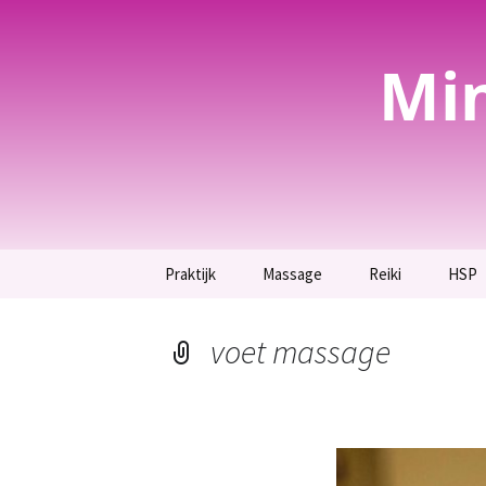
Mi
Spring
Praktijk
Massage
Reiki
HSP
naar
inhoud
Welkom bij Mind-Spa
Massage
Wat is Reiki
Hoogg
Lotusbloem
hier.
voet massage
Voetreflexmassage en
Reiki behandelin
Voor spirituele
therapie.
Hoogg
bezoekers.
Krach
Reiki inwijding
Guasha, bij hardnekkige
Breng rust terug in jouw
rug- en
leven.
schouderklachten.