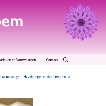
oem
Zoeken
arieven en Voorwaarden
Contact
naar:
Algemene Voorwaarden
chaal massage
Volledige resolutie (960 × 639)
arieven