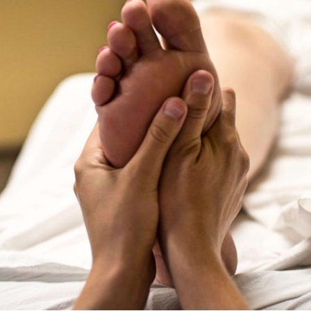
Totemdier Workshop
Bos of Zee
Pendelen.