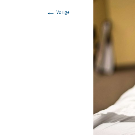
←
Mijn verhaal
Lomi Lomi
Vorige
Korte massages voor
iedereen met weinig tijd
Chakra massage
Klankschaal massage
Ontspanningsmassage
voor nek, rug en
schouders.
Zweedse
ontspanningsmassage