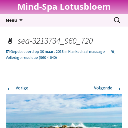
Mind-Spa Lotusbloem
Spring
Zoeken
Menu
naar
naar:
inhoud
sea-3213734_960_720
Gepubliceerd op
30 maart 2018
in
Klankschaal massage
Volledige resolutie (960 × 640)
←
→
Vorige
Volgende