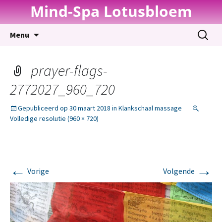
Mind-Spa Lotusbloem
Spring
Zoeken
Menu
naar
naar:
inhoud
prayer-flags-
2772027_960_720
Gepubliceerd op
30 maart 2018
in
Klankschaal massage
Volledige resolutie (960 × 720)
←
→
Vorige
Volgende