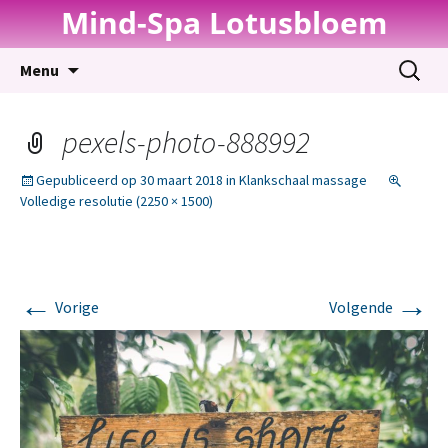
Mind-Spa Lotusbloem
Spring
Zoeken
Menu
naar
naar:
inhoud
pexels-photo-888992
Gepubliceerd op
30 maart 2018
in
Klankschaal massage
Volledige resolutie (2250 × 1500)
←
→
Vorige
Volgende