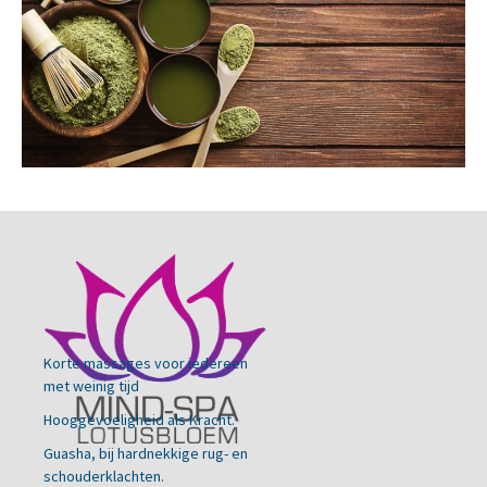
Korte massages voor iedereen
met weinig tijd
Hooggevoeligheid als Kracht.
Guasha, bij hardnekkige rug- en
schouderklachten.