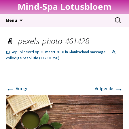
Mind-Spa Lotusbloem
Spring
Zoeken
Menu
naar
naar:
inhoud
pexels-photo-461428
Gepubliceerd op
30 maart 2018
in
Klankschaal massage
Volledige resolutie (1125 × 750)
←
→
Vorige
Volgende