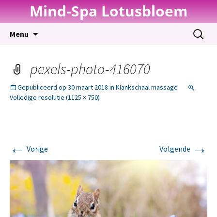
Mind-Spa Lotusbloem
Spring
Zoeken
Menu
naar
naar:
inhoud
pexels-photo-416070
Gepubliceerd op
30 maart 2018
in
Klankschaal massage
Volledige resolutie (1125 × 750)
←
→
Vorige
Volgende