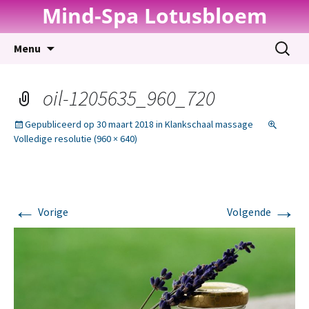
Mind-Spa Lotusbloem
Spring
Zoeken
Menu
naar
naar:
inhoud
oil-1205635_960_720
Gepubliceerd op
30 maart 2018
in
Klankschaal massage
Volledige resolutie (960 × 640)
←
→
Vorige
Volgende