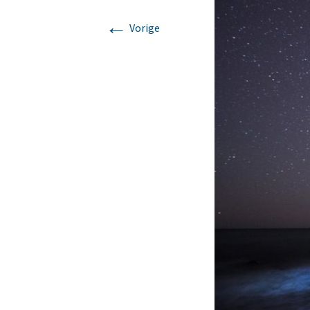
←
Mijn verhaal
Lomi Lomi
Vorige
Korte massages voor
iedereen met weinig tijd
Chakra massage
Klankschaal massage
Ontspanningsmassage
voor nek, rug en
schouders.
Zweedse
ontspanningsmassage