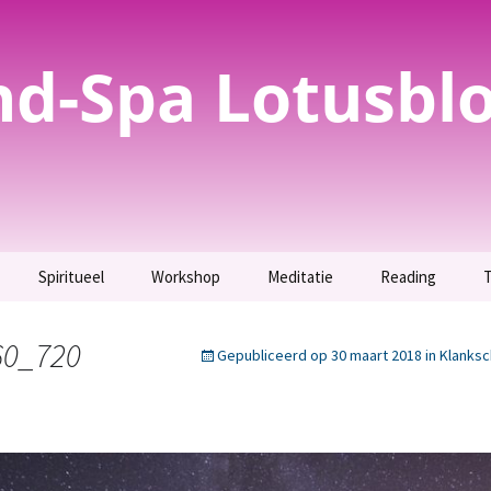
nd-Spa Lotusbl
Spiritueel
Workshop
Meditatie
Reading
T
evoelig? Test het
Spirituele
Parfum maken –
Meditatie
Inzicht krijgen.
bewustwording
Uitverkocht.
60_720
Gepubliceerd op
30 maart 2018
in
Klanks
g
Maak kennis met jouw
T
evoeligheid als
Orakelkaarten maken
Totemdier.
t.
Workshop bijenwas
Verbinding maken met
tekening
jezelf en jouw geliefden