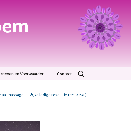
oem
Zoeken
arieven en Voorwaarden
Contact
naar:
Algemene Voorwaarden
chaal massage
Volledige resolutie (960 × 640)
arieven