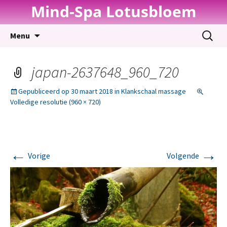
Mind-Spa Lotusbloem
Spring
Zoeken
Menu
naar
naar:
inhoud
japan-2637648_960_720
Gepubliceerd op
30 maart 2018
in
Klankschaal massage
Volledige resolutie (960 × 720)
←
→
Vorige
Volgende