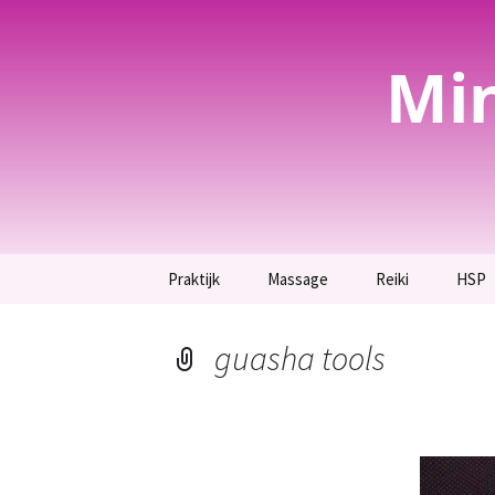
Mi
Spring
Praktijk
Massage
Reiki
HSP
naar
inhoud
Welkom bij Mind-Spa
Massage
Wat is Reiki
Hoogg
Lotusbloem
hier.
guasha tools
Voetreflexmassage en
Reiki behandelin
Voor spirituele
therapie.
Hoogg
bezoekers.
Krach
Reiki inwijding
Guasha, bij hardnekkige
Breng rust terug in jouw
rug- en
leven.
schouderklachten.