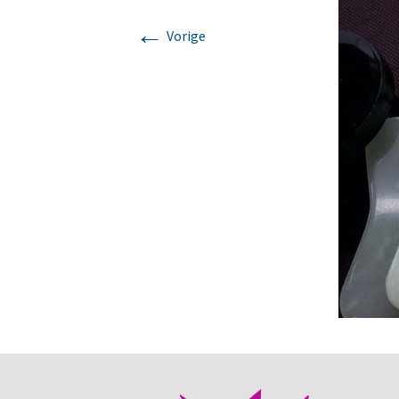
←
Mijn verhaal
Lomi Lomi
Vorige
Korte massages voor
iedereen met weinig tijd
Chakra massage
Klankschaal massage
Ontspanningsmassage
voor nek, rug en
schouders.
Zweedse
ontspanningsmassage