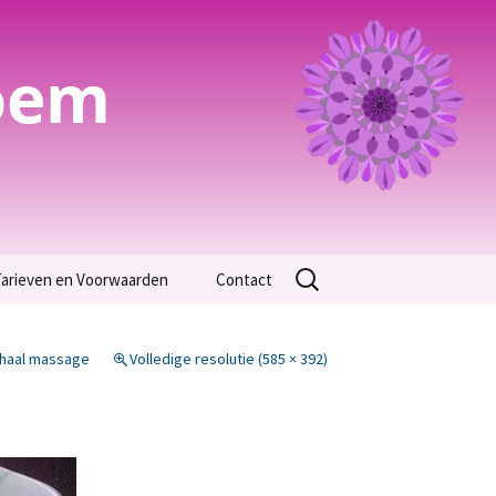
oem
Zoeken
arieven en Voorwaarden
Contact
naar:
Algemene Voorwaarden
chaal massage
Volledige resolutie (585 × 392)
arieven