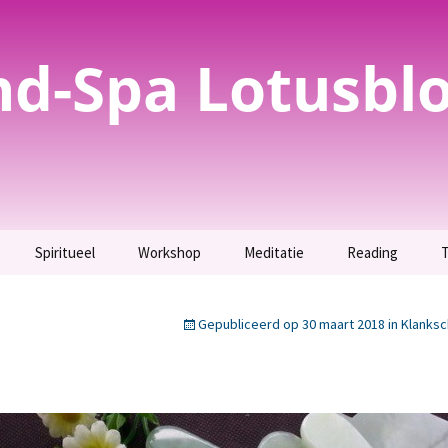
nd-Spa Lotusbl
Spiritueel
Workshop
Meditatie
Reading
T
evoelig? Test het
Spirituele
Parfum maken –
Meditatie
Inzicht krijgen.
bewustwording
Uitverkocht.
Gepubliceerd op
30 maart 2018
in
Klanks
g
Maak kennis met jouw
T
evoeligheid als
Orakelkaarten maken
Totemdier.
t.
Workshop bijenwas
Verbinding maken met
tekening
jezelf en jouw geliefden