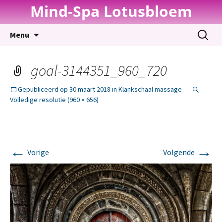
Mind-Spa Lotusbloem
Spring
Zoeken
Menu
naar
naar:
inhoud
goal-3144351_960_720
Gepubliceerd op
30 maart 2018
in
Klankschaal massage
Volledige resolutie (960 × 656)
←
→
Vorige
Volgende