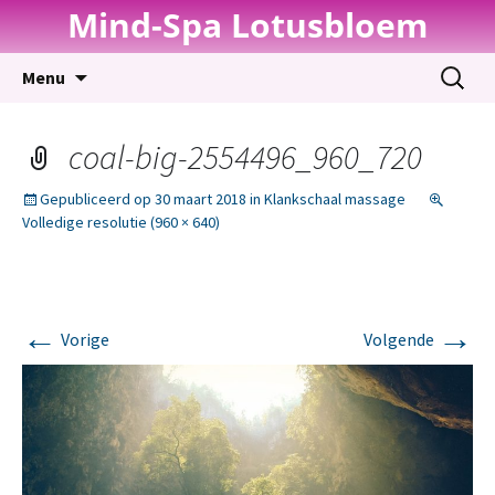
Mind-Spa Lotusbloem
Spring
Zoeken
Menu
naar
naar:
inhoud
coal-big-2554496_960_720
Gepubliceerd op
30 maart 2018
in
Klankschaal massage
Volledige resolutie (960 × 640)
←
→
Vorige
Volgende