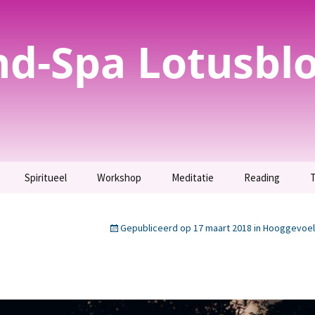
nd-Spa Lotusbl
Spiritueel
Workshop
Meditatie
Reading
T
evoelig? Test het
Spirituele
Parfum maken –
Meditatie
Inzicht krijgen.
bewustwording
Uitverkocht.
Gepubliceerd op
17 maart 2018
in
Hooggevoeli
g
Maak kennis met jouw
T
evoeligheid als
Orakelkaarten maken
Totemdier.
t.
Workshop bijenwas
Verbinding maken met
tekening
jezelf en jouw geliefden