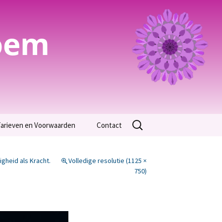
oem
Zoeken
arieven en Voorwaarden
Contact
naar:
Algemene Voorwaarden
gheid als Kracht.
Volledige resolutie (1125 ×
arieven
750)