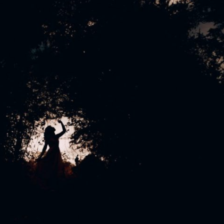
Totemdier Workshop
Bos of Zee
Pendelen.