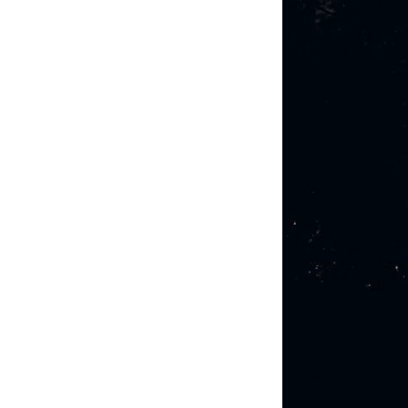
Mijn verhaal
Lomi Lomi
Korte massages voor
iedereen met weinig tijd
Chakra massage
Klankschaal massage
Ontspanningsmassage
voor nek, rug en
schouders.
Zweedse
ontspanningsmassage