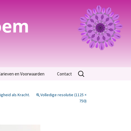
oem
Zoeken
arieven en Voorwaarden
Contact
naar:
Algemene Voorwaarden
gheid als Kracht.
Volledige resolutie (1125 ×
arieven
750)