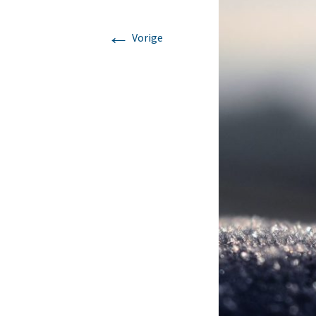
Mijn verhaal
Lomi Lomi
←
Vorige
Korte massages voor
iedereen met weinig tijd
Chakra massage
Klankschaal massage
Ontspanningsmassage
voor nek, rug en
schouders.
Zweedse
ontspanningsmassage