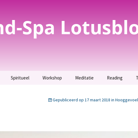
nd-Spa Lotusbl
Spiritueel
Workshop
Meditatie
Reading
T
evoelig? Test het
Spirituele
Parfum maken –
Meditatie
Inzicht krijgen.
bewustwording
Uitverkocht.
Gepubliceerd op
17 maart 2018
in
Hooggevoeli
g
Maak kennis met jouw
T
evoeligheid als
Orakelkaarten maken
Totemdier.
t.
Workshop bijenwas
Verbinding maken met
tekening
jezelf en jouw geliefden