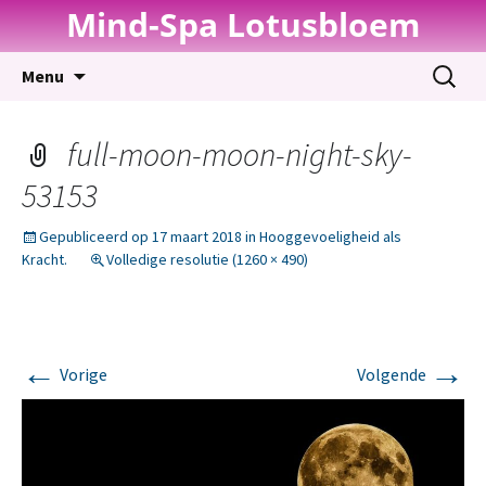
Mind-Spa Lotusbloem
Spring
Zoeken
Menu
naar
naar:
inhoud
full-moon-moon-night-sky-
53153
Gepubliceerd op
17 maart 2018
in
Hooggevoeligheid als
Kracht.
Volledige resolutie (1260 × 490)
←
→
Vorige
Volgende