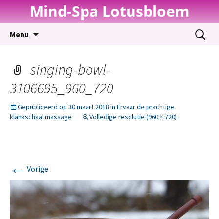
Mind-Spa Lotusbloem
Spring
Zoeken
Menu
naar
naar:
inhoud
singing-bowl-
3106695_960_720
Gepubliceerd op
30 maart 2018
in
Ervaar de prachtige
klankschaal massage
Volledige resolutie (960 × 720)
←
Vorige