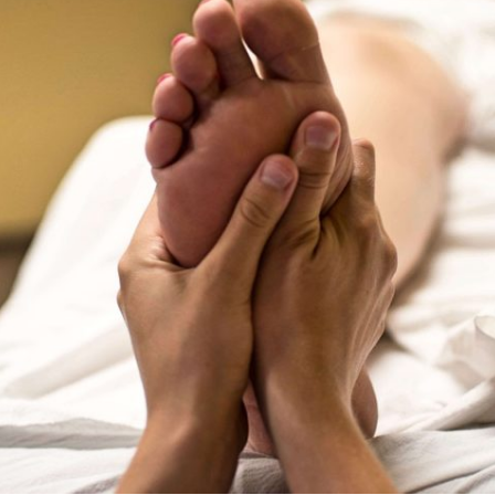
Totemdier Workshop
Bos of Zee
Pendelen.