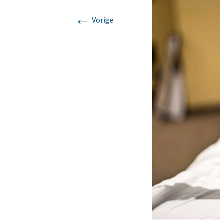
←
Mijn verhaal
Lomi Lomi
Vorige
Korte massages voor
iedereen met weinig tijd
Chakra massage
Klankschaal massage
Ontspanningsmassage
voor nek, rug en
schouders.
Zweedse
ontspanningsmassage