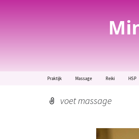
Mi
Spring
Praktijk
Massage
Reiki
HSP
naar
inhoud
Welkom bij Mind-Spa
Massage
Wat is Reiki
Hoogg
Lotusbloem
hier.
voet massage
Voetreflexmassage en
Reiki behandelin
Voor spirituele
therapie.
Hoogg
bezoekers.
Krach
Reiki inwijding
Guasha, bij hardnekkige
Breng rust terug in jouw
rug- en
leven.
schouderklachten.