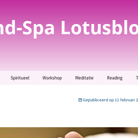
nd-Spa Lotusbl
Spiritueel
Workshop
Meditatie
Reading
T
evoelig? Test het
Spirituele
Parfum maken –
Meditatie
Inzicht krijgen.
bewustwording
Uitverkocht.
Gepubliceerd op
11 februari 
g
Maak kennis met jouw
T
evoeligheid als
Orakelkaarten maken
Totemdier.
t.
Workshop bijenwas
Verbinding maken met
tekening
jezelf en jouw geliefden