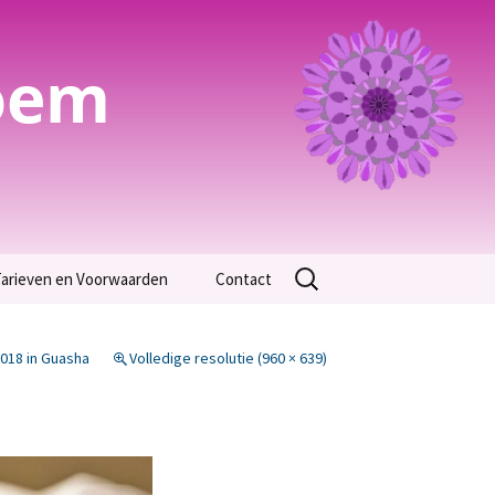
oem
Zoeken
arieven en Voorwaarden
Contact
naar:
Algemene Voorwaarden
2018
in
Guasha
Volledige resolutie (960 × 639)
arieven