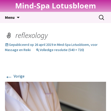
Mind-Spa Lotusbloem
Spring
Zoeken
Menu
naar
naar:
inhoud
reflexology
Gepubliceerd op
26 april 2019
in
Mind-Spa Lotusbloem, voor
Massage en Reiki
Volledige resolutie (540 × 720)
←
Vorige